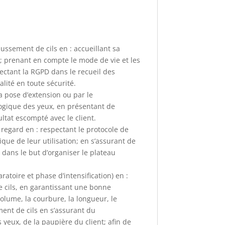
haussement de cils en : accueillant sa
le; prenant en compte le mode de vie et les
pectant la RGPD dans le recueil des
lité en toute sécurité.
la pose d’extension ou par le
logique des yeux, en présentant de
ultat escompté avec le client.
 regard en : respectant le protocole de
ique de leur utilisation; en s’assurant de
 dans le but d’organiser le plateau
atoire et phase d’intensification) en :
e cils, en garantissant une bonne
olume, la courbure, la longueur, le
ment de cils en s’assurant du
 yeux, de la paupière du client; afin de