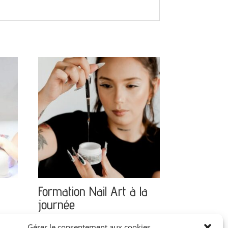
Formation Nail Art à la
journée
153,00
€
H.T.
Gérer le consentement aux cookies