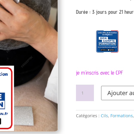
Durée : 3 jours pour 21 heu
je m’inscris avec le CPF
quantité
Ajouter a
de
Extension
ou
rehaussement
Catégories :
Cils
,
Formations
de
cils