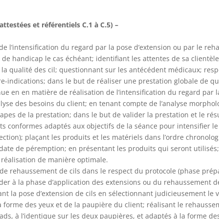
estées et référentiels C.1 à C.5) –
on de l’intensification du regard par la pose d’extension ou par le re
 de handicap le cas échéant; identifiant les attentes de sa clientè
et la qualité des cil; questionnant sur les antécédent médicaux; res
-indications; dans le but de réaliser une prestation globale de qua
nue en en matière de réalisation de l’intensification du regard par 
alyse des besoins du client; en tenant compte de l’analyse morpho
apes de la prestation; dans le but de valider la prestation et le rés
uits conformes adaptés aux objectifs de la séance pour intensifier le
ction); plaçant les produits et les matériels dans l’ordre chronolog
ate de péremption; en présentant les produits qui seront utilisés;
 réalisation de manière optimale.
u de rehaussement de cils dans le respect du protocole (phase prépar
éder à la phase d’application des extensions ou du rehaussement d
nt la pose d’extension de cils en sélectionnant judicieusement le v
 forme des yeux et de la paupière du client; réalisant le rehausse
ads, à l’identique sur les deux paupières, et adaptés à la forme des