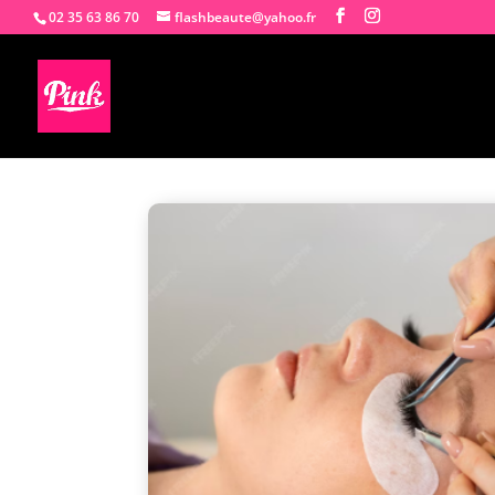
02 35 63 86 70
flashbeaute@yahoo.fr