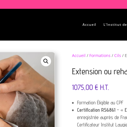
Accueil
L’Institut d
Accueil
/
Formations
/
Cils
/ E
Extension ou reh
1075,00
€
H.T.
Formation Éligible au CPF
Certification RS6861
– «
E
enregistrée auprès de Fra
Certificateur Institut Laugi